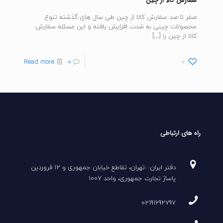
سفارش کالا از چین
صفر تا صد سفارش کالا از چین طی سال های گذشته تنوع
محصولات چینی به شدت افزایش یافته و این مسئله سفارش
کالا از چین را
[…]
Read more
0
0
راه های ارتباطی
دفتر ایران: :تهران، تقاطع خیابان جمهوری و 12 فروردین
پاساژ تجارت جمهوری، واحد 1007
02191692797