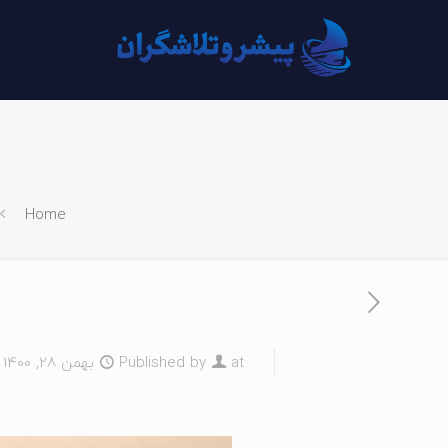
Home
at
Published by
بهمن 28, 1400