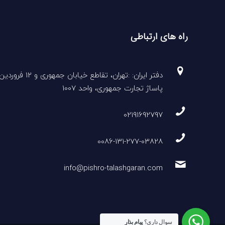
راه های ارتباطی
دفتر ایران: :تهران، تقاطع خیابان جمهوری و 12 فروردی
پاساژ تجارت جمهوری، واحد 1007
02191692797
0086-131-277-03828
info@pishro-talashgaran.com
سوال داری؟
پیام بذار