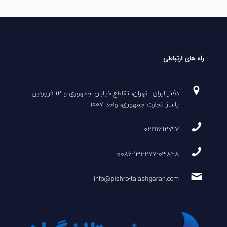
راه های ارتباطی
دفتر ایران: :تهران، تقاطع خیابان جمهوری و 12 فروردین
پاساژ تجارت جمهوری، واحد 1007
02191692797
0086-131-277-03828
info@pishro-talashgaran.com