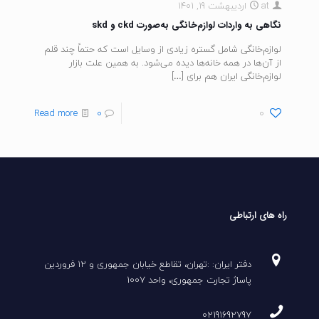
at
اردیبهشت 19, 1401
نگاهی به واردات لوازم‌خانگی به‌صورت ckd و skd
لوازم‌خانگی شامل گستره زیادی از وسایل است که حتماً چند قلم
از آن‌ها در همه خانه‌ها دیده می‌شود. به همین علت بازار
لوازم‌خانگی ایران هم برای
[…]
Read more
0
0
راه های ارتباطی
دفتر ایران: :تهران، تقاطع خیابان جمهوری و 12 فروردین
پاساژ تجارت جمهوری، واحد 1007
02191692797